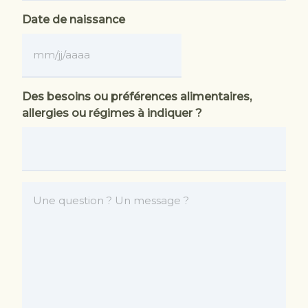
Date de naissance
MM
slash
JJ
Des besoins ou préférences alimentaires,
slash
allergies ou régimes à indiquer ?
AAAA
Une
question
?
Un
message
?