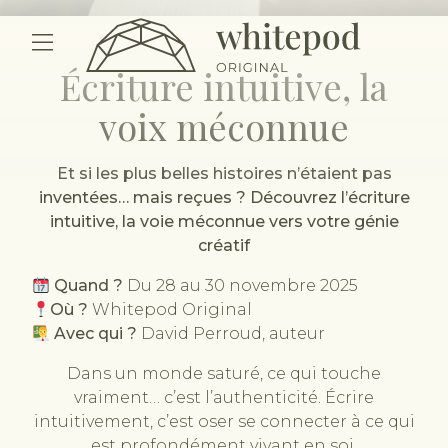
Hébergements
Restaurants
Spa
Retreats
Sém
Pods
Eve
Best
Écriture intuitive, la
Chalets
Wel
pric
voix méconnue
gua
Mar
Et si les plus belles histoires n’étaient pas
inventées… mais reçues ? Découvrez l’écriture
intuitive, la voie méconnue vers votre génie
créatif
Quand ?
Du 28 au 30 novembre 2025
Où ?
Whitepod Original
Avec qui ?
David Perroud, auteur
Dans un monde saturé, ce qui touche
vraiment… c’est l’authenticité. Écrire
intuitivement, c’est oser se connecter à ce qui
est profondément vivant en soi.