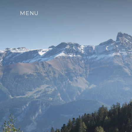
Hébergements
Restaurants
Spa
Retrea
MENU
Pods
Chalets