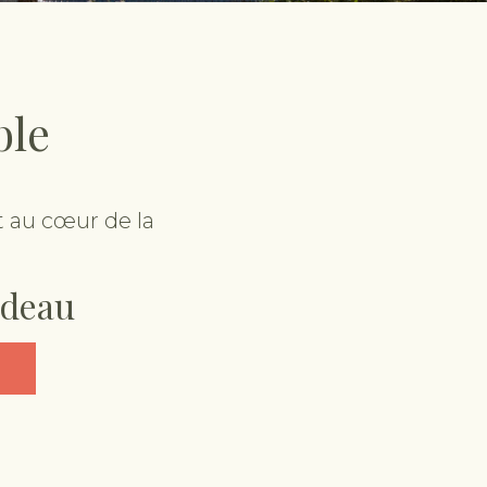
ble
t au cœur de la
adeau