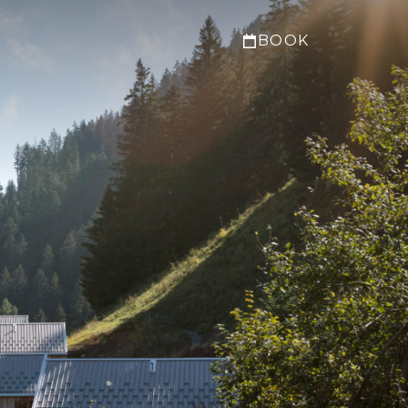
és
Contact & FAQ
Bon cadeau
BOOK
Best price
guaranteed