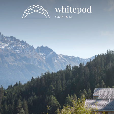
ts
Séminaires & Events
L’été en chalet
Activit
Wellnest Retreats
Mariage