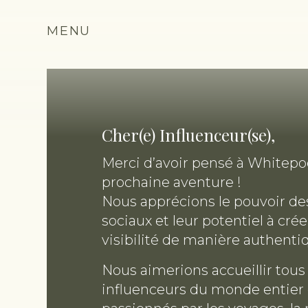
Hébergements
Restaurants
Spa
Retrea
MENU
Pods
Chalets
Cher(e) Influenceur(se),
Merci d’avoir pensé à Whitepo
prochaine aventure !
Nous apprécions le pouvoir d
sociaux et leur potentiel à crée
visibilité de manière authenti
Nous aimerions accueillir tous 
influenceurs du monde entier 