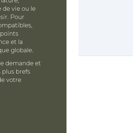
nature,
e de vie ou le
sir. Pour
ompatibles,
points
nce et la
que globale.
 de demande et
 plus brefs
de votre