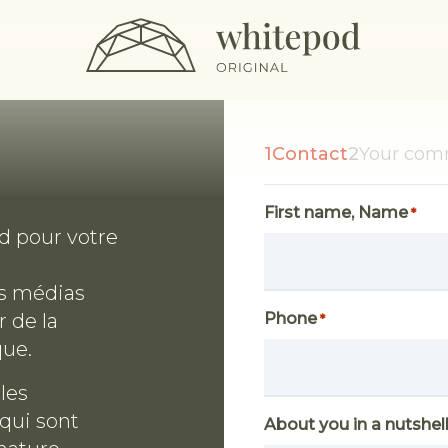
ts
Séminaires & Events
L’été en chalet
Activit
Wellnest Retreats
Mariage
1
Contact
2
Your com
First name, Name
*
d pour votre
es médias
r de la
Phone
*
que.
les
qui sont
About you in a nutshel