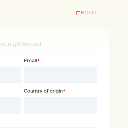
és
Contact & FAQ
Bon cadeau
BOOK
Best price
guaranteed
munity
3
Request
Email
*
Country of origin
*
l